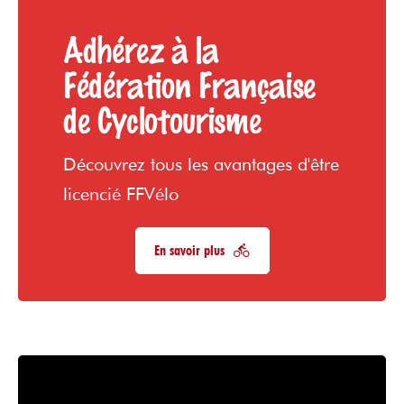
Adhérez à la
Fédération Française
de Cyclotourisme
Découvrez tous les avantages d'être
licencié FFVélo
En savoir plus