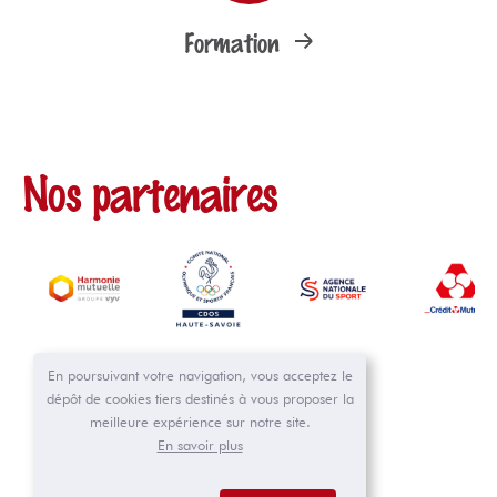
Formation
Nos partenaires
En poursuivant votre navigation, vous acceptez le
dépôt de cookies tiers destinés à vous proposer la
meilleure expérience sur notre site.
Tous les partenaires
En savoir plus