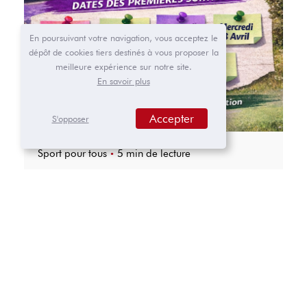
En poursuivant votre navigation, vous acceptez le
dépôt de cookies tiers destinés à vous proposer la
meilleure expérience sur notre site.
En savoir plus
Accepter
S'opposer
Sport pour tous
5 min de lecture
Le Cyclo‑Club Rumillien ouvre ses
sorties vélo aux personnes en
situation de handicap !
Le Cyclo‑Club Rumillien, club de cyclotourisme
dynamique installé à Rumilly (Haute‑Savoie)
depuis...