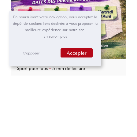
En poursuivant votre navigation, vous acceptez le
dépôt de cookies tiers destinés à vous proposer la
meilleure expérience sur notre site.
En savoir plus
Accepter
S'opposer
Sport pour tous
5 min de lecture
Le Cyclo‑Club Rumillien ouvre ses
sorties vélo aux personnes en
situation de handicap !
Le Cyclo‑Club Rumillien, club de cyclotourisme
dynamique installé à Rumilly (Haute‑Savoie)
depuis...