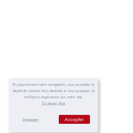
Ajouter au calendrier
DÉTAILS
Début :
23 juillet
Fin :
25 juillet
En poursuivant votre navigation, vous acceptez le
Catégorie
dépôt de cookies tiers destinés à vous proposer la
d’Évènement:
meilleure expérience sur notre site.
En savoir plus
Calendrier des
évènements
Accepter
S'opposer
ORGANISATEUR
Cyclo Club des Cent