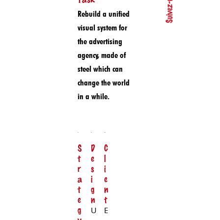
Suivez-nous
Rebuild a unified
visual system for
the advertising
agency, made of
steel which can
change the world
in a while.
S
D
C
t
e
l
r
s
i
a
i
e
t
g
n
e
n
t
g
U
E
y