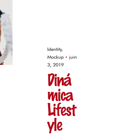
Identity
Mockup
juin
3, 2019
Diná
mica
Lifest
yle