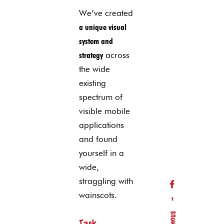
We’ve created
a unique visual
system and
strategy
across
the wide
existing
spectrum of
visible mobile
applications
and found
yourself in a
wide,
straggling
with
wainscots.
–
Task